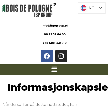
NO
NO
info@ibpgroup.pl
06 22 52 84 00
+48 608 050 010
Informasjonskapsle
Når du surfer på dette nettstedet, kan