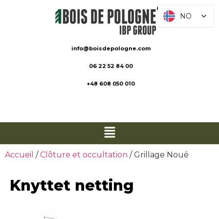
NO
NO
info@boisdepologne.com
06 22 52 84 00
+48 608 050 010
Accueil
/
Clôture et occultation
/ Grillage Noué
Knyttet netting