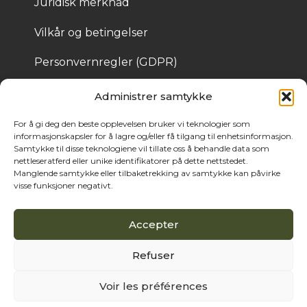
Juridisk merknad
Vilkår og betingelser
Personvernregler (GDPR)
Informasjonskapsler
Administrer samtykke
For å gi deg den beste opplevelsen bruker vi teknologier som
informasjonskapsler for å lagre og/eller få tilgang til enhetsinformasjon.
© 2025 Bois de Pologne – Laget av Cassandre 
Samtykke til disse teknologiene vil tillate oss å behandle data som
Thibaut
nettleseratferd eller unike identifikatorer på dette nettstedet.
Manglende samtykke eller tilbaketrekking av samtykke kan påvirke
visse funksjoner negativt.
Accepter
Refuser
Voir les préférences