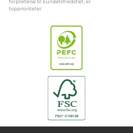
forpliktelse til kundetilfredshet, er
topprioriteter.