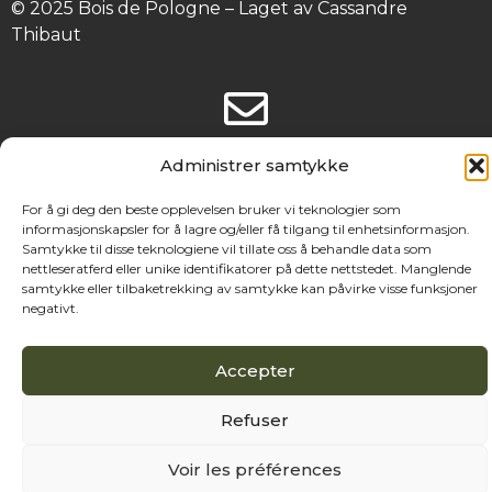
© 2025 Bois de Pologne – Laget av Cassandre 
Thibaut
Administrer samtykke
For å gi deg den beste opplevelsen bruker vi teknologier som
informasjonskapsler for å lagre og/eller få tilgang til enhetsinformasjon.
Samtykke til disse teknologiene vil tillate oss å behandle data som
nettleseratferd eller unike identifikatorer på dette nettstedet. Manglende
samtykke eller tilbaketrekking av samtykke kan påvirke visse funksjoner
negativt.
Accepter
Refuser
Voir les préférences