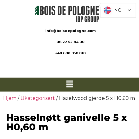
NO
NO
info@boisdepologne.com
06 22 52 84 00
+48 608 050 010
Hjem
/
Ukategorisert
/ Hazelwood gjerde 5 x H0,60 m
Hasselnøtt ganivelle 5 x
H0,60 m