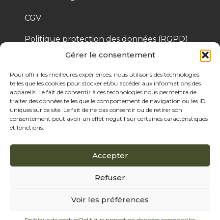
CGV
Politique protection des données (RGPD)
Gérer le consentement
Politique de cookies
Pour offrir les meilleures expériences, nous utilisons des technologies
telles que les cookies pour stocker et/ou accéder aux informations des
appareils. Le fait de consentir à ces technologies nous permettra de
© 2025 Bois de Pologne – Créé par Cassandre 
traiter des données telles que le comportement de navigation ou les ID
Thibaut
uniques sur ce site. Le fait de ne pas consentir ou de retirer son
consentement peut avoir un effet négatif sur certaines caractéristiques
et fonctions.
Accepter
Refuser
Voir les préférences
Politique de cookies
Politique protection données personnelles