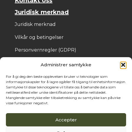
Kontakt oss
Juridisk merknad
Juridisk merknad
Vilkår og betingelser
Personvernregler (GDPR)
Informasjonskapsler
Administrer samtykke
For å gi deg den beste opplevelsen bruker vi teknologier som
informasjonskapsler for å lagre og/eller få tilgang til enhetsinformasjon.
© 2025 Bois de Pologne – Laget av Cassandre 
Samtykke til disse teknologiene vil tillate oss å behandle data som
Thibaut
nettleseratferd eller unike identifikatorer på dette nettstedet.
Manglende samtykke eller tilbaketrekking av samtykke kan påvirke
visse funksjoner negativt.
Accepter