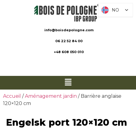
NO
NO
info@boisdepologne.com
06 22 52 84 00
+48 608 050 010
Accueil
/
Aménagement jardin
/ Barrière anglaise
120×120 cm
Engelsk port 120×120 cm